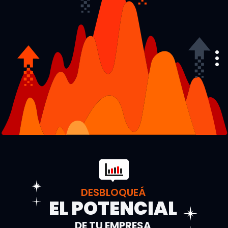
•
•
•
DESBLOQUEÁ
EL POTENCIAL
DE TU EMPRESA