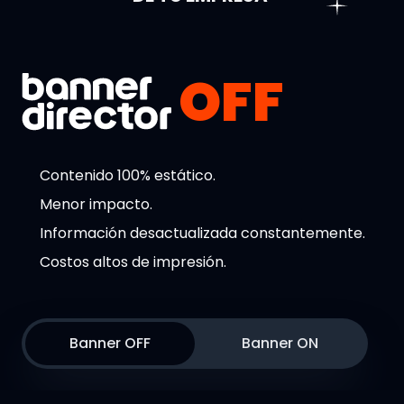
OFF
Contenido dinámico y altamente atractivo.
Contenido 100% estático.
Gran impacto en ventas y productividad.
Menor impacto.
Gestión centralizada de TODAS las pantallas
Información desactualizada constantemente.
desde un solo lugar.
Costos altos de impresión.
Banner OFF
Banner ON