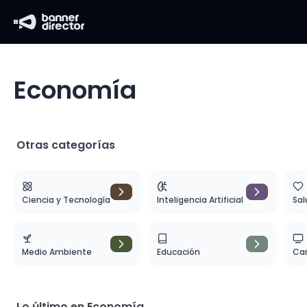
Economía
Otras categorías
Ciencia y Tecnología
Inteligencia Artificial
Sal
Medio Ambiente
Educación
Car
Lo último en
Economía